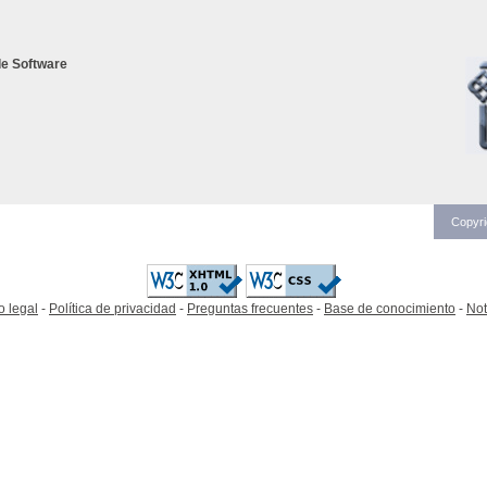
e Software
Copyri
o legal
-
Política de privacidad
-
Preguntas frecuentes
-
Base de conocimiento
-
Not