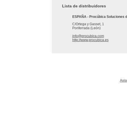
Lista de distribuidores
ESPAÑA - Procúbica Soluciones d
C/Ortega y Gasset, 1
Ponferrada (León)
info@procubica.com
http://www.procubica.es
Avis