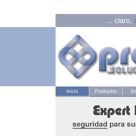
... claro,
Inicio
Productos
So