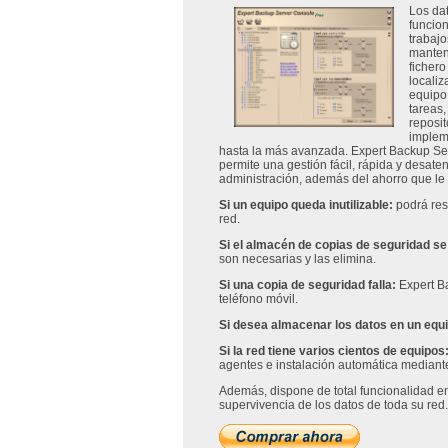
Los da
funcion
trabajo
manten
fichero
localiz
equipo
tareas,
reposit
implem
hasta la más avanzada. Expert Backup Serv
permite una gestión fácil, rápida y desate
administración, además del ahorro que le
Si un equipo queda inutilizable:
podrá rest
red.
Si el almacén de copias de seguridad se 
son necesarias y las elimina.
Si una copia de seguridad falla:
Expert Ba
teléfono móvil.
Si desea almacenar los datos en un equ
Si la red tiene varios cientos de equipos
agentes e instalación automática mediante 
Además, dispone de total funcionalidad en
supervivencia de los datos de toda su red.