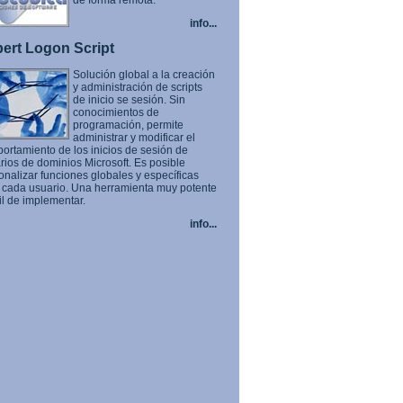
de forma remota.
info...
ert Logon Script
Solución global a la creación
y administración de scripts
de inicio se sesión. Sin
conocimientos de
programación, permite
administrar y modificar el
ortamiento de los inicios de sesión de
rios de dominios Microsoft. Es posible
onalizar funciones globales y específicas
 cada usuario. Una herramienta muy potente
il de implementar.
info...