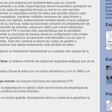
pero
tos de una empresa son fundamentales para su correcto
posi
amiento y su éxito. Expert Backup Server le permitirá centralizar los
pers
s de copia de seguridad de toda su red en un solo servidor,
Expe
iendo un repositorio común de datos que permite indexar cada
clara
 respaldado, mantener múltiples versiones de cada fichero y
inic
arlas con rapidez, restauraciones remotas desde y hacia cualquier
 de su red local, todas las funciones comunes de programación de
Exp
 emisión de informes, avisos por SMS y por correo electrónico,
orios en FTP y muchas más características que le permitirán
entar su topología de backup desde la configuración más simple
er le garantiza la recuperación ante desastres a la vez que le
ndida. Todo ello conlleva el ahorro de costes de gestión y
 supone una rápida restauración ante pérdida de datos.
aurar su información directamente en cualquier otro equipo de la
Eas
llena:
el sistema controla las copias de seguridad antiguas que ya no
ckup Server le avisa con un correo electrónico y con un SMS a un
ipo remoto:
se incluyen funciones de repositorios FTP.
:
la implantación es rápida y fácil con funciones de despliegue de
politicas de Active Directory.
Pro
 la versión gratuita. Descárguela ahora y comience a garantizar la