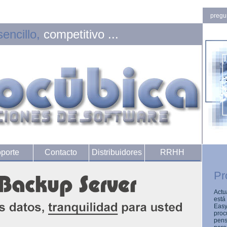
pregu
sencillo,
competitivo ...
porte
Contacto
Distribuidores
RRHH
Pr
Actu
está
Easy
proc
pens