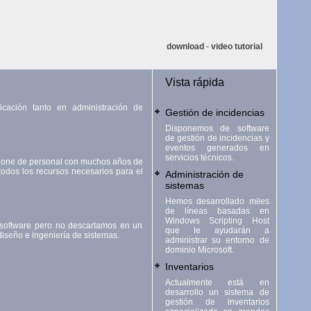
download
-
video tutorial
Vista rápida
icación tanto en administración de
Gestión de incidencias
Disponemos de software
de gestión de incidencias y
eventos generados en
servicios técnicos.
pone de personal con muchos años de
 todos los recursos necesarios para el
Administración de
sistemas
Hemos desarrollado miles
de líneas basadas en
Windows Scripting Host
 software pero no descartamos en un
que le ayudarán a
iseño e ingeniería de sistemas.
administrar su entorno de
dominio Microsoft.
Inventarios
Actualmente está en
desarrollo un sistema de
gestión de inventarios