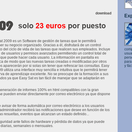
download
Exp
t 2009 es un Software de gestión de tareas que le permitirá
r su negocio organizado. Gracias a él, disfrutará de un control
o del ciclo de vida de las tareas que realicen sus empleados. Incluye
comp
 de usuarios y permisos avanzados permitiendo un control total de
usua
 que puede hacer cada usuario. La información en pantalla es
pers
ca de modo que las nuevas tareas creadas o modificadas por otros
para
s aparecerán por si solas sin tener que refrescar las consultas. Easy
y fác
9 utiliza una interface muy sencilla e intuitiva que le permitirá tener
rva de aprendizaje excelente. No se preocupe de la formación a sus
dos ya que Easy Sat es tan fácil de manejar que se adaptarán en
generación de informes 100% en html compatibles con la gran
e pueden enviar directamente por correo electrónico ya que dispone
 avisar de forma automática por correo electrónico a los usuarios
dministrador recibirá las notificaciones que desee en función de los
as resueltas, eventos que alcanzan un estado definido...
eguridad ante fallos de hardware y pérdida de datos ya que puede
s diarias, semanales o mensuales.